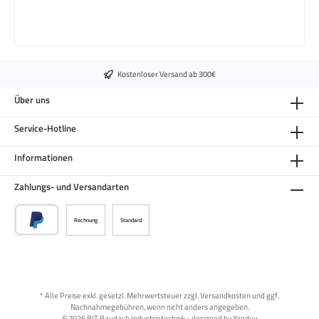
Kostenloser Versand ab 300€
Über uns
Service-Hotline
Informationen
Zahlungs- und Versandarten
Rechnung
Standard
* Alle Preise exkl. gesetzl. Mehrwertsteuer zzgl.
Versandkosten
und ggf.
Nachnahmegebühren, wenn nicht anders angegeben.
© 2026 BIT Baudach Industrietechnik - designed by
Yanduu